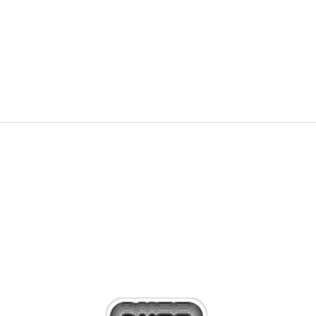
1.953
MKD
2.790
MKD
Попуст
30
%