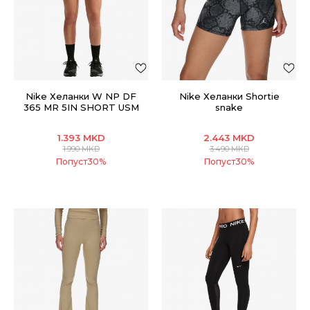
Nike Хеланки W NP DF
Nike Хеланки Shortie
365 MR 5IN SHORT USM
snake
1.393
MKD
2.443
MKD
1.990
MKD
3.490
MKD
Попуст
30
%
Попуст
30
%