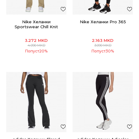
Nike Хеланки
Nike Хеланки Pro 365
Sportswear Chill Knit
3.272
MKD
2.163
MKD
4.090
MKD
3.090
MKD
Попуст
20
%
Попуст
30
%