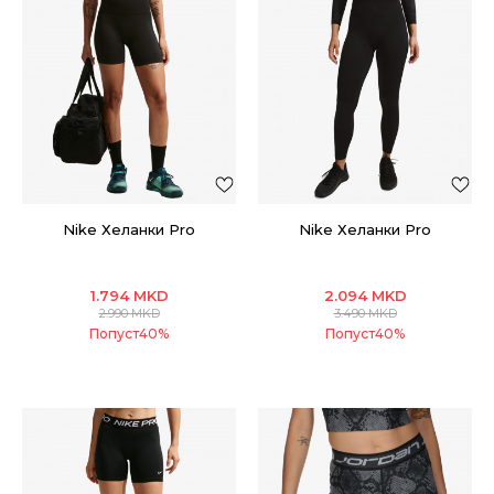
Nike Хеланки Pro
Nike Хеланки Pro
1.794
MKD
2.094
MKD
2.990
MKD
3.490
MKD
Попуст
40
%
Попуст
40
%