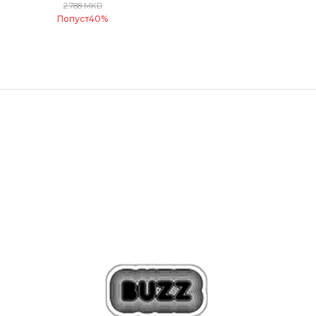
2.788
MKD
Попуст
40
%