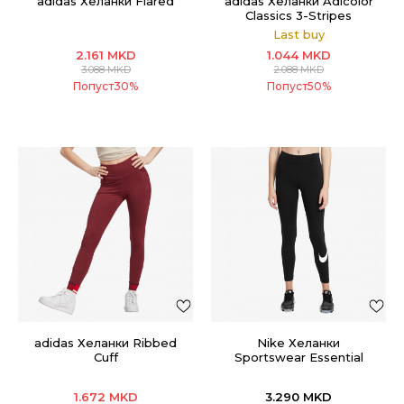
adidas Хеланки Flared
adidas Хеланки Adicolor
Classics 3-Stripes
Last buy
2.161
MKD
1.044
MKD
3.088
MKD
2.088
MKD
Попуст
30
%
Попуст
50
%
adidas Хеланки Ribbed
Nike Хеланки
Cuff
Sportswear Essential
1.672
MKD
3.290
MKD