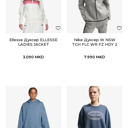
Ellesse Дуксер ELLESSE
Nike Дуксер W NSW
LADIES JACKET
TCH FLC WR FZ HDY 2
3.090
MKD
7.990
MKD