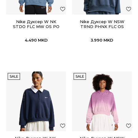
Nike Дуксер W NK
Nike Дуксер W NSW
STDO FLC MW OS PO
TRND PHNX FLC OS
HDY
CREW
4.490
MKD
3.990
MKD
SALE
SALE