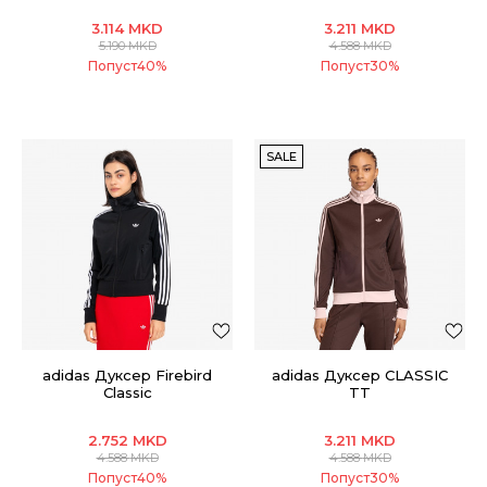
3.114
MKD
3.211
MKD
5.190
MKD
4.588
MKD
Попуст
40
%
Попуст
30
%
SALE
adidas Дуксер Firebird
adidas Дуксер CLASSIC
Classic
TT
2.752
MKD
3.211
MKD
4.588
MKD
4.588
MKD
Попуст
40
%
Попуст
30
%