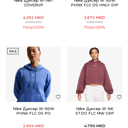
Nike Дуксер W-NK-
Nike Дуксер W NSW
COVERUP
PHNX FLC OS HNLY DIP
HDY
4.392
MKD
3.672
MKD
5.490
MKD
4.590
MKD
Попуст
20
%
Попуст
20
%
SALE
Nike Дуксер W NSW
Nike Дуксер W NK
PHNX FLC OS PO
STDO FLC MW CRP
HOODIE
SCLOP HDY
2.694
MKD
4.790
MKD