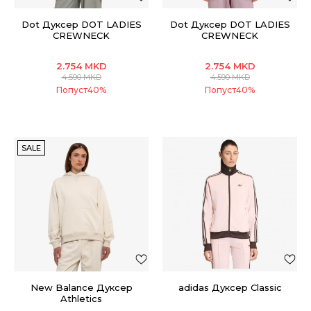
Dot Дуксер DOT LADIES
Dot Дуксер DOT LADIES
CREWNECK
CREWNECK
2.754
MKD
2.754
MKD
4.590
MKD
4.590
MKD
Попуст
40
%
Попуст
40
%
SALE
New Balance Дуксер
adidas Дуксер Classic
Athletics