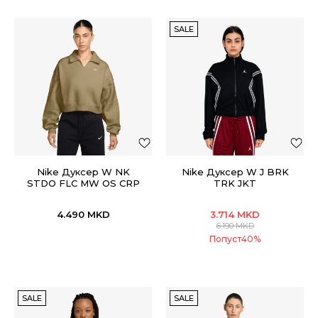
SALE
Nike Дуксер W NK
Nike Дуксер W J BRK
STDO FLC MW OS CRP
TRK JKT
POLO
4.490
MKD
3.714
MKD
6.190
MKD
Попуст
40
%
SALE
SALE