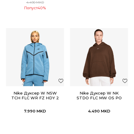
4.490
MKD
Попуст
40
%
Nike Дуксер W NSW
Nike Дуксер W NK
TCH FLC WR FZ HDY 2
STDO FLC MW OS PO
HDY
7.990
MKD
4.490
MKD