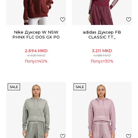
Nike Дуксер W NSW
adidas Дуксер FB
PHNX FLC OOS GX PO
CLASSIC TT_
HDY
2.694
MKD
3.211
MKD
4.490
MKD
4.588
MKD
Попуст
40
%
Попуст
30
%
SALE
SALE