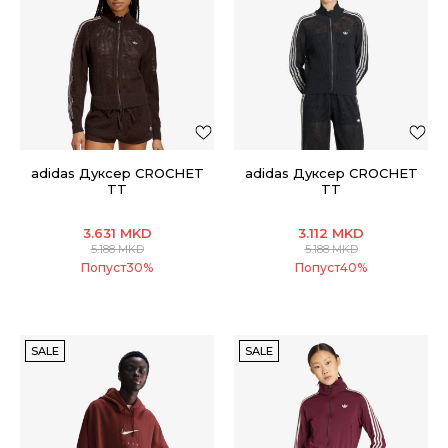
adidas Дуксер CROCHET
adidas Дуксер CROCHET
TT
TT
3.631
MKD
3.112
MKD
5.188
MKD
5.188
MKD
Попуст
30
%
Попуст
40
%
SALE
SALE