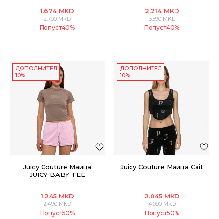
1.674
MKD
2.214
MKD
2.790
MKD
3.690
MKD
Попуст
40
%
Попуст
40
%
ДОПОЛНИТЕЛНИ
ДОПОЛНИТЕЛНИ
10%
10%
Juicy Couture Маица
Juicy Couture Маица Cait
JUICY BABY TEE
1.245
MKD
2.045
MKD
2.490
MKD
4.090
MKD
Попуст
50
%
Попуст
50
%