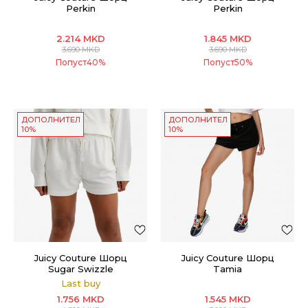
Perkin
Perkin
2.214
MKD
1.845
MKD
3.690
MKD
3.690
MKD
Попуст
40
%
Попуст
50
%
ДОПОЛНИТЕЛНИ
ДОПОЛНИТЕЛНИ
10%
10%
Juicy Couture Шорц
Juicy Couture Шорц
Sugar Swizzle
Tamia
Last buy
1.756
MKD
1.545
MKD