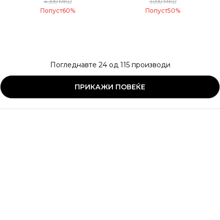
4.390
MKD
3.090
MKD
Попуст
60
%
Попуст
50
%
Погледнавте
24
од
115
производи
ПРИКАЖИ ПОВЕЌЕ