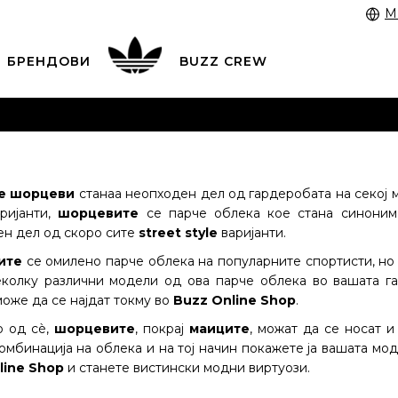
M
БРЕНДОВИ
BUZZ CREW
 3055 222
работни денови од 9 до 17 часот и во сабота
 со картичка online и подигнете во продавницата по в
ЦЕНОВНИК
ПОГЛЕДНИ ПОВЕЌЕ
е шорцеви
станаа неопходен дел од гардеробата на секој м
ријанти,
шорцевите
се парче облека кое стана синони
н дел од скоро сите
street style
варијанти.
ите
се омилено парче облека на популарните спортисти, но 
колку различни модели од ова парче облека во вашата гар
оже да се најдат токму во
Buzz Online Shop
.
о од сè,
шорцевите
, покрај
маиците
, можат да се носат 
комбинација на облека и на тој начин покажете ја вашата мо
line Shop
и станете вистински модни виртуози.