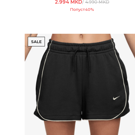
2.994
MKD
4.990
MKD
Попуст
40
%
SALE