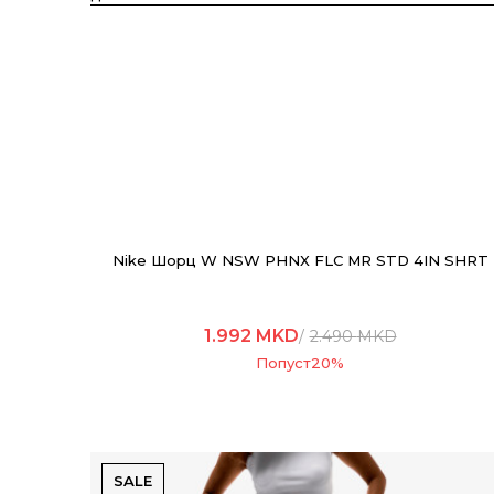
Nike Шорц W NSW PHNX FLC MR STD 4IN SHRT
1.992
MKD
2.490
MKD
Попуст
20
%
SALE