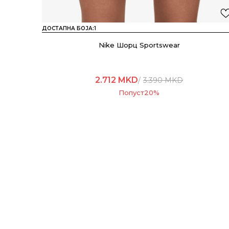
ДОСТАПНА БОЈА:
1
Nike Шорц Sportswear
2.712
MKD
3.390
MKD
Попуст
20
%