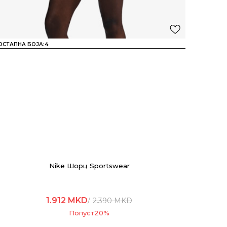
ОСТАПНА БОЈА:
4
Nike Шорц Sportswear
1.912
MKD
2.390
MKD
Попуст
20
%