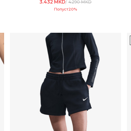
3.432
MKD
4.290
MKD
Попуст
20
%