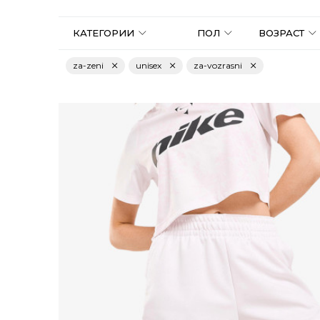
КАТЕГОРИИ
ПОЛ
ВОЗРАСТ
za-zeni
unisex
za-vozrasni