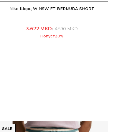
Nike Шорц W NSW FT BERMUDA SHORT
3.672
MKD
4.590
MKD
Попуст
20
%
SALE