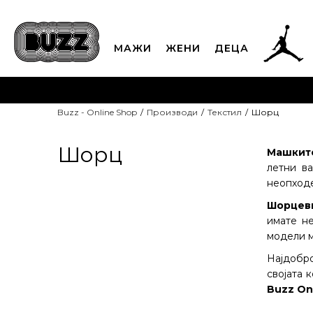
МАЖИ
ЖЕНИ
ДЕЦА
ЈАВЕТЕ СЕ НА 02
Buzz - Online Shop
Производи
Текстил
Шорц
CLICK & COLLECT
Платете
Шорц
Машкит
летни ва
неопходе
Шорцев
имате не
модели м
Најдобр
својата 
Buzz On