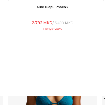
Nike Шорц Phoenix
2.792
MKD
3.490
MKD
Попуст
20
%