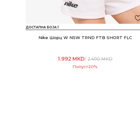
ДОСТАПНА БОЈА:
1
Nike Шорц W NSW TRND FTB SHORT FLC
1.992
MKD
2.490
MKD
Попуст
20
%