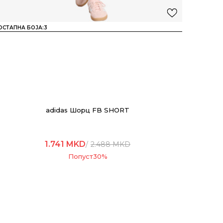
ОСТАПНА БОЈА:
3
adidas Шорц FB SHORT
1.741
MKD
2.488
MKD
Попуст
30
%