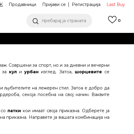
K
Продавници
Пријави се
Регистрација
Last Buy
пребарај ја страната
0
 од 9 до 16 часот
аш избор
ПОГЛЕДНИ ПОВЕЌЕ
аж. Совршени за спорт, но и за дневни и вечерни
м за
кул
и
урбан
изглед. Затоа,
шорцевите
се
и љубителите на лежерен стил. Затоа е добро да
дероба, секоја посебна на свој начин. Ваквите
и со
патки
кои имаат своја приказна. Одберете ја
дна приказна. Направете ја вашата комбинација на