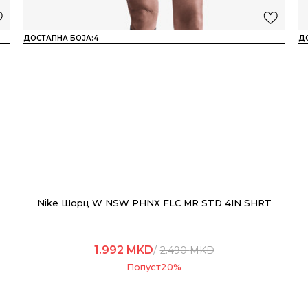
ДОСТАПНА БОЈА:
4
Д
Nike Шорц W NSW PHNX FLC MR STD 4IN SHRT
1.992
MKD
2.490
MKD
Попуст
20
%