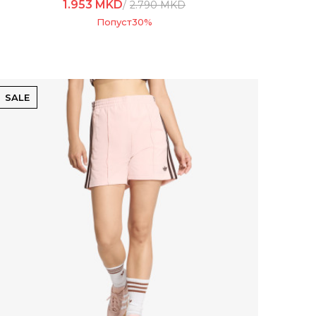
1.953
MKD
2.790
MKD
Попуст
30
%
SALE