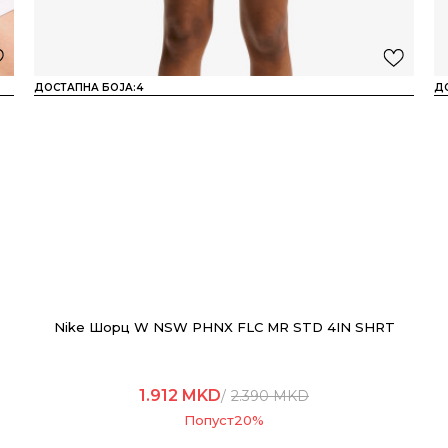
ДОСТАПНА БОЈА:
4
Д
Nike Шорц W NSW PHNX FLC MR STD 4IN SHRT
1.912
MKD
2.390
MKD
Попуст
20
%