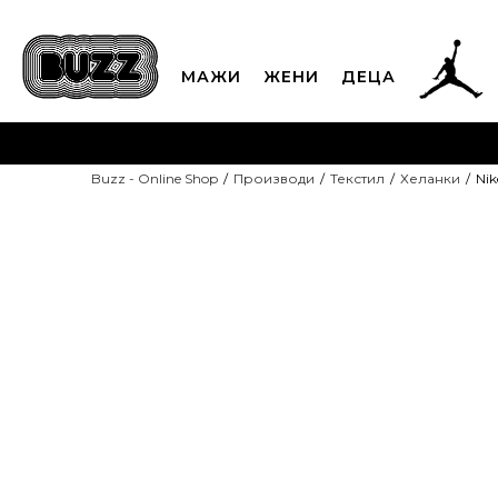
МАЖИ
ЖЕНИ
ДЕЦА
ЈАВЕТЕ СЕ НА 02
Buzz - Online Shop
Производи
Текстил
Хеланки
Nik
CLICK & COLLECT
Платете