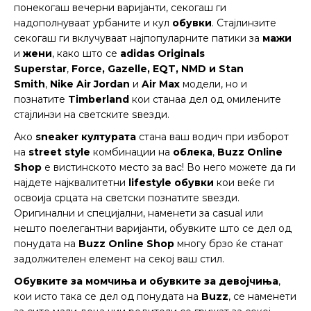
понекогаш вечерни варијанти, секогаш ги
надополнуваат урбаните и кул
обувки
. Стајлинзите
секогаш ги вклучуваат најпопуларните патики за
мажи
и
жени
, како што се
adidas Originals
Superstar
,
Force, Gazelle, EQT, NMD
и
Stan
Smith
,
Nike Air Jordan
и
Air Max
модели, но и
познатите
Timberland
кои станаа дел од омилените
стајлинзи на светските ѕвезди.
Ако
sneaker
културата
стана ваш водич при изборот
на
street style
комбинации на
облека
,
Buzz Online
Shop
е вистинското место за вас! Во него можете да ги
најдете најквалитетни
lifestyle обувки
кои веќе ги
освоија срцата на светски познатите ѕвезди.
Оригинални и специјални, наменети за casual или
нешто поелегантни варијанти, обувките што се дел од
понудата на
Buzz Online Shop
многу брзо ќе станат
задолжителен елемент на секој ваш стил.
Обувките
за момчиња
и
обувки
те
за девојчиња
,
кои исто така се дел од понудата на
Buzz
, се наменети