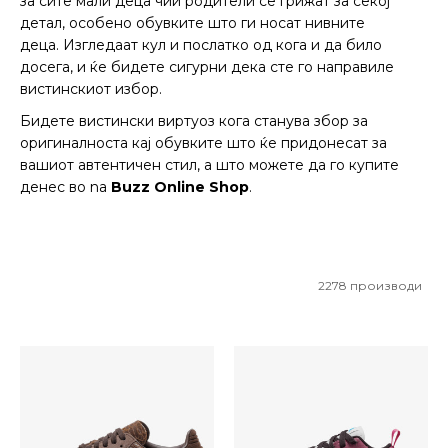
за сите мали деца чии родители се грижат за секој
детал, особено обувките што ги носат нивните
деца. Изгледаат кул и послатко од кога и да било
досега, и ќе бидете сигурни дека сте го направиле
вистинскиот избор.
Бидете вистински виртуоз кога станува збор за
оригиналноста кај обувките што ќе придонесат за
вашиот автентичен стил, а што можете да го купите
денес во na
Buzz Online Shop
.
2278
производи