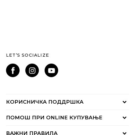
LET’S SOCIALIZE
КОРИСНИЧКА ПОДДРШКА
Проверете го статусот на нарачката
ПОМОШ ПРИ ONLINE КУПУВАЊЕ
Контактирајте нѐ на:
02 3055 222
Начини на достава
ВАЖНИ ПРАВИЛА