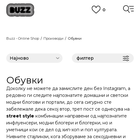
0
ЈАВЕТЕ СЕ НА 02 3055 222
работни денови од 9 до 17 часот и во сабота од 9 до 16 часот
CLICK & COLLECT
Платете со картичка online и подигнете во продавницата по ваш
Buzz - Online Shop
Производи
избор
Обувки
ПОГЛЕДНИ ПОВЕЌЕ
ЦЕНОВНИК
ПОГЛЕДНИ ПОВЕЌЕ
филтер
Обувки
Доколку не можете да замислите ден без Instagram, а
редовно ги следите најпознатите домашни и светски
модни блогови и портали, до сега сигурно сте
забележале дека секој втор, трет пост се однесува на
street style
комбинации направени од најпознатите
инфлуенсери, модни блогери и блогерки, но и
уметници кои се дел од хип-хоп и поп културата.
Нивните стајлинзи, кога зборуваме за секојдневни и