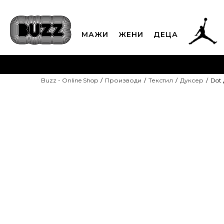
МАЖИ
ЖЕНИ
ДЕЦА
ЈАВЕТЕ СЕ НА 02
Buzz - Online Shop
Производи
Текстил
Дуксер
Dot 
CLICK & COLLECT
Платете