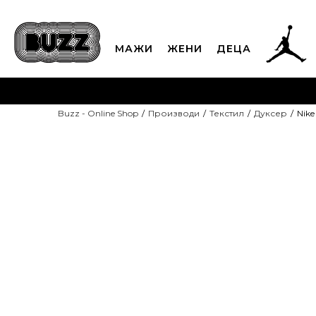
МАЖИ
ЖЕНИ
ДЕЦА
ЈАВЕТЕ СЕ НА 02
Buzz - Online Shop
Производи
Текстил
Дуксер
Nike
CLICK & COLLECT
Платете