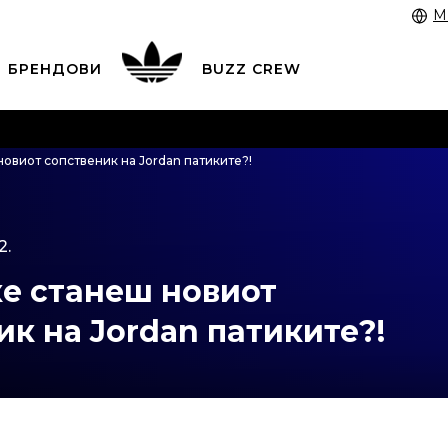
M
БРЕНДОВИ
BUZZ CREW
 3055 222
работни денови од 9 до 17 часот и во сабота
новиот сопственик нa Jordan патиките?!
 со картичка online и подигнете во продавницата по в
ЦЕНОВНИК
ПОГЛЕДНИ ПОВЕЌЕ
2.
ќе станеш новиот
ик нa Jordan патиките?!