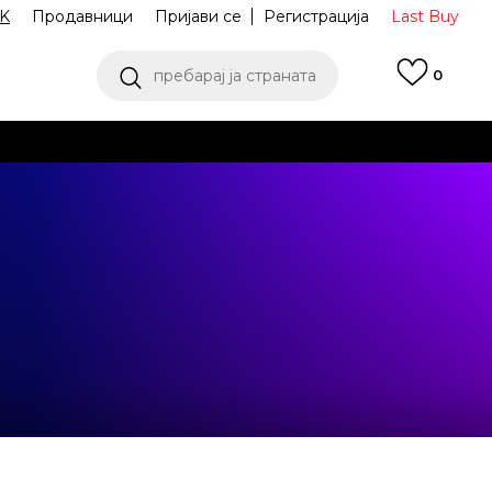
K
Продавници
Пријави се
Регистрација
Last Buy
пребарај ја страната
0
 од 9 до 16 часот
аш избор
ПОГЛЕДНИ ПОВЕЌЕ