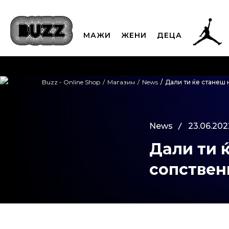
МАЖИ
ЖЕНИ
ДЕЦА
ЈАВЕТЕ СЕ НА 02
Buzz - Online Shop
Магазин
News
Дали ти ќе станеш 
CLICK & COLLECT
Платете
News
23.06.202
Дали ти 
сопствен