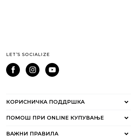
LET’S SOCIALIZE
КОРИСНИЧКА ПОДДРШКА
Проверете го статусот на нарачката
ПОМОШ ПРИ ONLINE КУПУВАЊЕ
Контактирајте нѐ на:
02 3055 222
Начини на достава
ВАЖНИ ПРАВИЛА
Понеделник - Петок од 09:00 до 17:00 часот