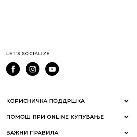
LET’S SOCIALIZE
КОРИСНИЧКА ПОДДРШКА
Проверете го статусот на нарачката
ПОМОШ ПРИ ONLINE КУПУВАЊЕ
Контактирајте нѐ на:
02 3055 222
Начини на достава
ВАЖНИ ПРАВИЛА
Понеделник - Петок од 09:00 до 17:00 часот