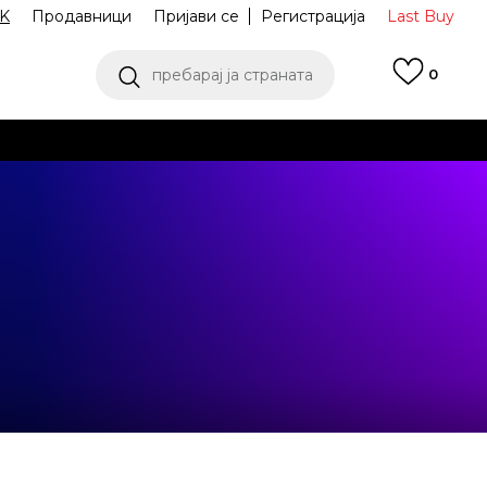
K
Продавници
Пријави се
Регистрација
Last Buy
пребарај ја страната
0
 од 9 до 16 часот
аш избор
ПОГЛЕДНИ ПОВЕЌЕ