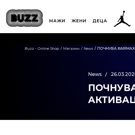
МАЖИ
ЖЕНИ
ДЕЦА
ЈАВЕТЕ СЕ НА 02
Buzz - Online Shop
Магазин
News
ПОЧНУВА #AIRMAX
CLICK & COLLECT
Платете
News
26.03.202
ПОЧНУВА
АКТИВАЦ