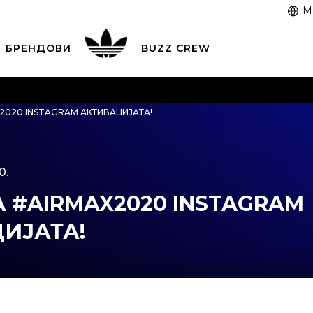
M
БРЕНДОВИ
BUZZ CREW
 3055 222
работни денови од 9 до 17 часот и во сабота
2020 INSTAGRAM АКТИВАЦИЈАТА!
 со картичка online и подигнете во продавницата по в
ЦЕНОВНИК
ПОГЛЕДНИ ПОВЕЌЕ
0.
 #AIRMAX2020 INSTAGRAM
ИЈАТА!