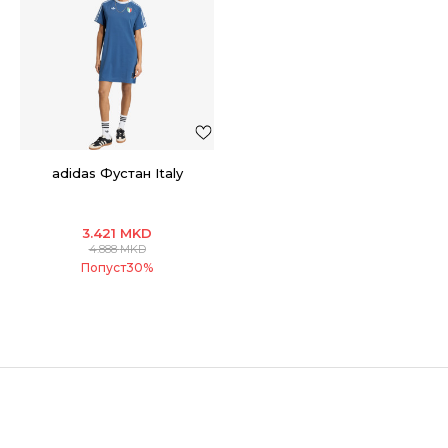
adidas Фустан Italy
3.421
MKD
4.888
MKD
Попуст
30
%