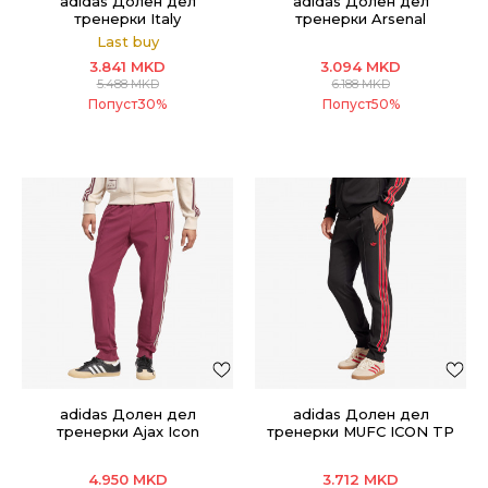
adidas Долен дел
adidas Долен дел
тренерки Italy
тренерки Arsenal
Last buy
3.841
MKD
3.094
MKD
5.488
MKD
6.188
MKD
Попуст
30
%
Попуст
50
%
adidas Долен дел
adidas Долен дел
тренерки Ajax Icon
тренерки MUFC ICON TP
4.950
MKD
3.712
MKD