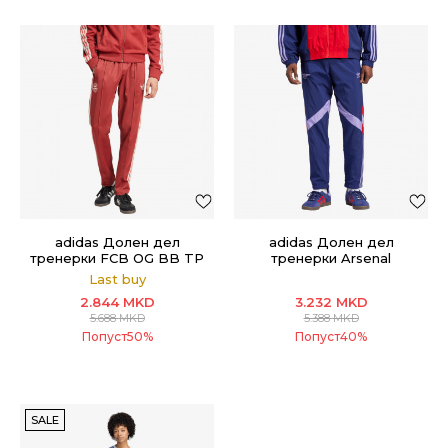
adidas Долен дел
adidas Долен дел
тренерки FCB OG BB TP
тренерки Arsenal
Last buy
2.844
MKD
3.232
MKD
5.688
MKD
5.388
MKD
Попуст
50
%
Попуст
40
%
SALE