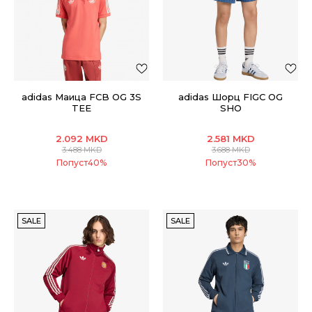
adidas Маица FCB OG 3S
adidas Шорц FIGC OG
TEE
SHO
2.092
MKD
2.581
MKD
3.488
MKD
3.688
MKD
Попуст
40
%
Попуст
30
%
SALE
SALE