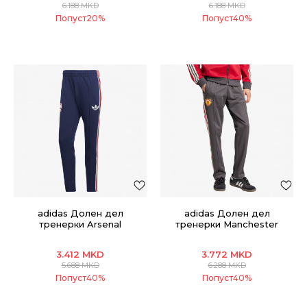
6.188
MKD
6.188
MKD
Попуст
20
%
Попуст
40
%
adidas Долен дел
adidas Долен дел
тренерки Arsenal
тренерки Manchester
United
3.412
MKD
3.772
MKD
5.688
MKD
6.288
MKD
Попуст
40
%
Попуст
40
%