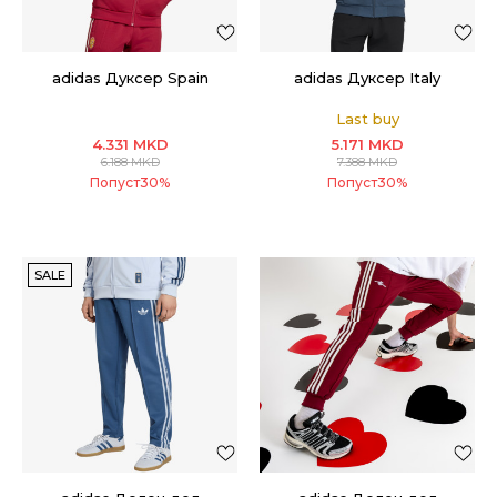
adidas Дуксер Spain
adidas Дуксер Italy
Last buy
4.331
MKD
5.171
MKD
6.188
MKD
7.388
MKD
Попуст
30
%
Попуст
30
%
SALE