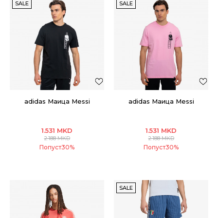
SALE
SALE
adidas Маица Messi
adidas Маица Messi
1.531
MKD
1.531
MKD
2.188
MKD
2.188
MKD
Попуст
30
%
Попуст
30
%
SALE