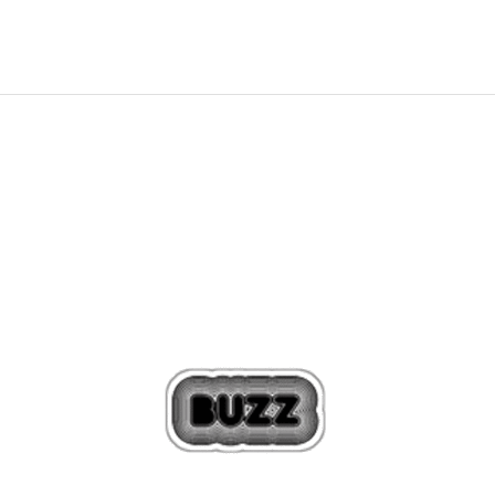
Попуст
20
%