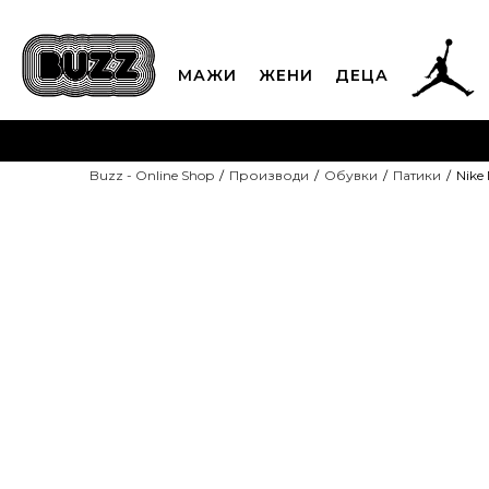
МАЖИ
ЖЕНИ
ДЕЦА
ЈАВЕТЕ СЕ НА 02
Buzz - Online Shop
Производи
Обувки
Патики
Nike
CLICK & COLLECT
Платете