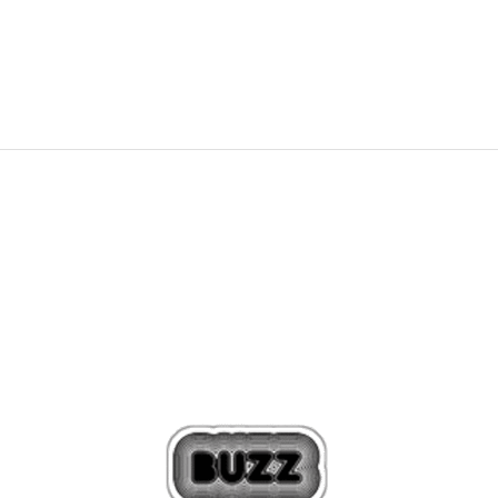
5.592
MKD
6.990
MKD
Попуст
20
%