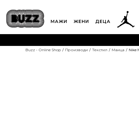
МАЖИ
ЖЕНИ
ДЕЦА
ЈАВЕТЕ СЕ НА 02
Buzz - Online Shop
Производи
Текстил
Маица
Nike
CLICK & COLLECT
Платете
ДОПОЛНИТЕЛНИ 10%