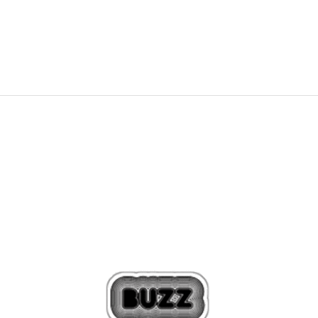
595
MKD
1.190
MKD
Попуст
50
%