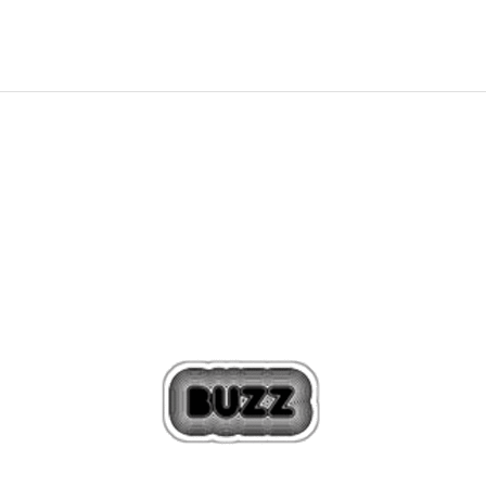
Попуст
20
%