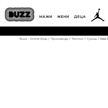
МАЖИ
ЖЕНИ
ДЕЦА
ЈАВЕТЕ СЕ НА 02
Buzz - Online Shop
Производи
Текстил
Сукња
Nike
CLICK & COLLECT
Платете