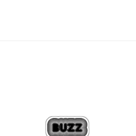
3.512
MKD
4.390
MKD
Попуст
20
%