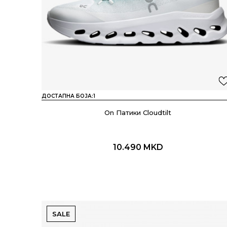
ДОСТАПНА БОЈА:
1
On Патики Cloudtilt
10.490
MKD
SALE