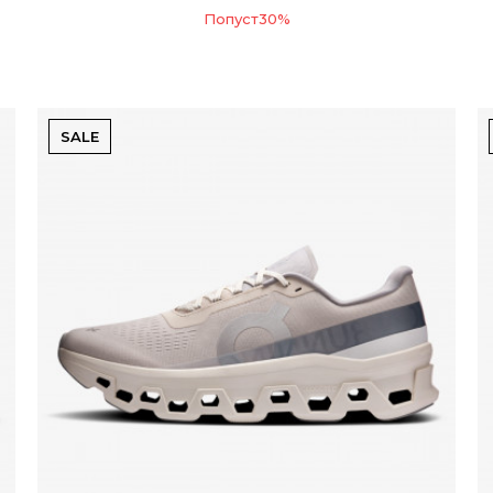
Попуст
30
%
SALE