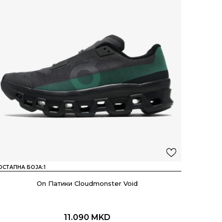
ОСТАПНА БОЈА:
1
On Патики Cloudmonster Void
11.090
MKD