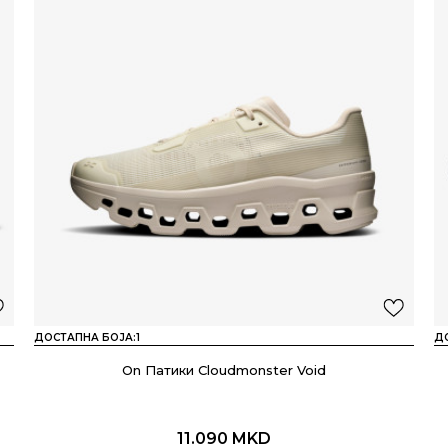
ДОСТАПНА БОЈА:
1
Д
On Патики Cloudmonster Void
11.090
MKD