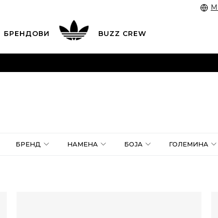
M
БРЕНДОВИ
BUZZ CREW
 3055 222
работни денови од 9 до 17 часот и во сабота
 со картичка online и подигнете во продавницата по в
ЦЕНОВНИК
ПОГЛЕДНИ ПОВЕЌЕ
БРЕНД
НАМЕНА
БОЈА
ГОЛЕМИНА