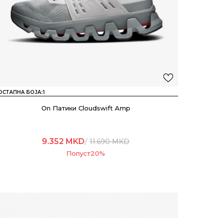
ОСТАПНА БОЈА:
1
On Патики Cloudswift Amp
9.352
MKD
11.690
MKD
Попуст
20
%