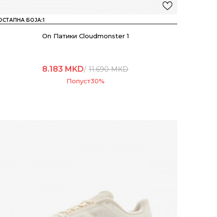
ОСТАПНА БОЈА:
1
On Патики Cloudmonster 1
8.183
MKD
11.690
MKD
Попуст
30
%