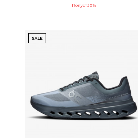
Попуст
30
%
SALE