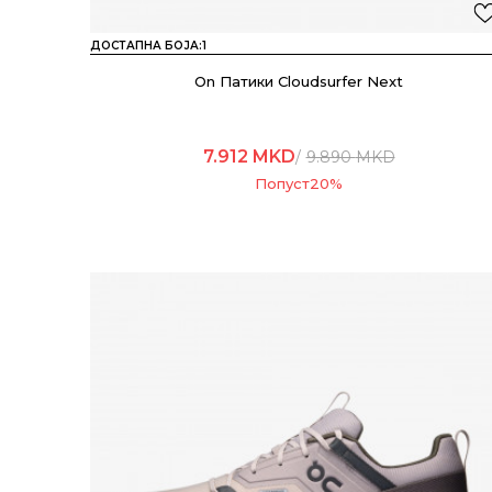
ДОСТАПНА БОЈА:
1
On Патики Cloudsurfer Next
7.912
MKD
9.890
MKD
Попуст
20
%