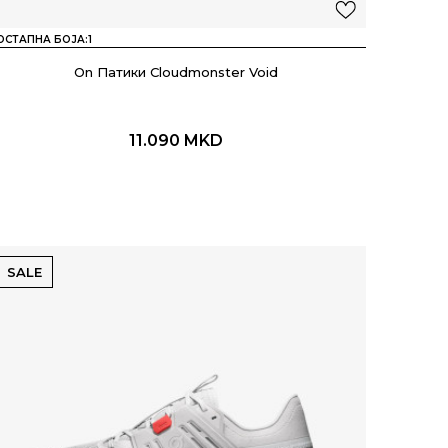
ОСТАПНА БОЈА:
1
On Патики Cloudmonster Void
11.090
MKD
SALE