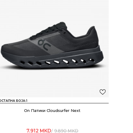
ОСТАПНА БОЈА:
1
On Патики Cloudsurfer Next
7.912
MKD
9.890
MKD