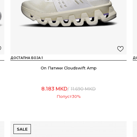
ДОСТАПНА БОЈА:
1
Д
On Патики Cloudswift Amp
8.183
MKD
11.690
MKD
Попуст
30
%
SALE