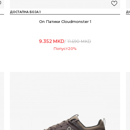
ДОСТАПНА БОЈА:
1
Д
On Патики Cloudmonster 1
9.352
MKD
11.690
MKD
Попуст
20
%