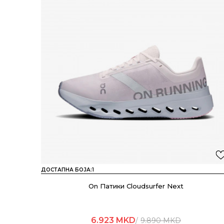
ДОСТАПНА БОЈА:
1
On Патики Cloudsurfer Next
6.923
MKD
9.890
MKD