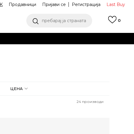
K
Продавници
Пријави се
Регистрација
Last Buy
пребарај ја страната
0
 од 9 до 16 часот
аш избор
ПОГЛЕДНИ ПОВЕЌЕ
ЦЕНА
24
производи