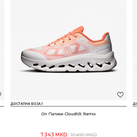
ДОСТАПНА БОЈА:
1
Д
On Патики Cloudtilt Remix
7.343
MKD
10.490
MKD