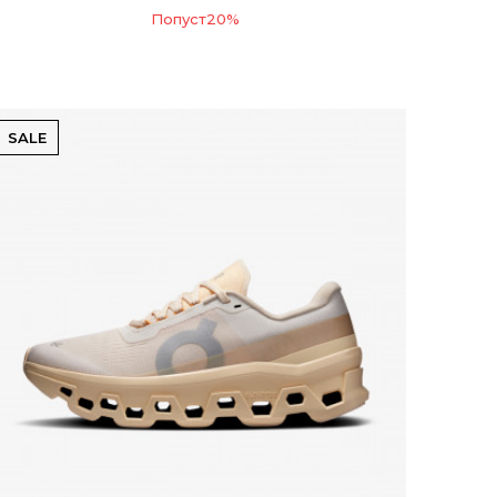
Попуст
20
%
SALE