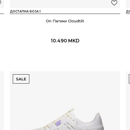
ДОСТАПНА БОЈА:
1
Д
On Патики Cloudtilt
10.490
MKD
SALE