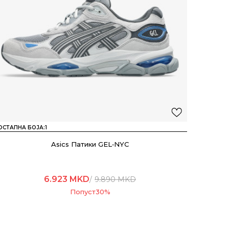
ОСТАПНА БОЈА:
1
Asics Патики GEL‑NYC
6.923
MKD
9.890
MKD
Попуст
30
%