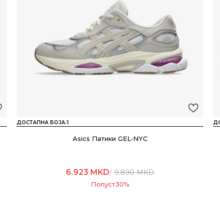
ДОСТАПНА БОЈА:
1
Д
Asics Патики GEL‑NYC
6.923
MKD
9.890
MKD
Попуст
30
%