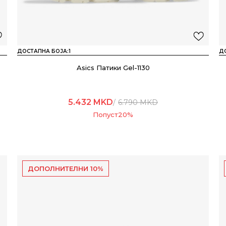
ДОСТАПНА БОЈА:
1
Д
Asics Патики Gel-1130
5.432
MKD
6.790
MKD
Попуст
20
%
ДОПОЛНИТЕЛНИ 10%