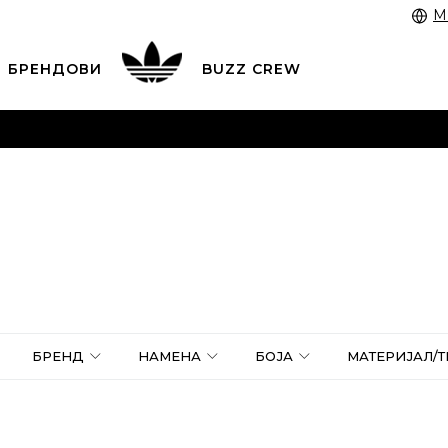
M
БРЕНДОВИ
BUZZ CREW
 3055 222
работни денови од 9 до 17 часот и во сабота
 со картичка online и подигнете во продавницата по в
ЦЕНОВНИК
ПОГЛЕДНИ ПОВЕЌЕ
БРЕНД
НАМЕНА
БОЈА
МАТЕРИЈАЛ/