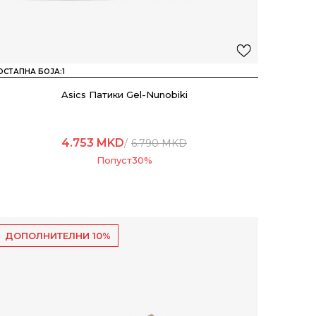
ОСТАПНА БОЈА:
1
Asics Патики Gel-Nunobiki
4.753
MKD
6.790
MKD
Попуст
30
%
ДОПОЛНИТЕЛНИ 10%