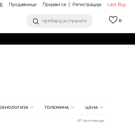
K
Продавници
Пријави се
Регистрација
Last Buy
пребарај ја страната
0
 од 9 до 16 часот
аш избор
ПОГЛЕДНИ ПОВЕЌЕ
ТЕХНОЛОГИЈА
ГОЛЕМИНА
ЦЕНА
67
производи