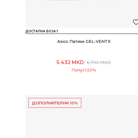
ДОСТАПНА БОЈА:
1
Asics Патики GEL-VENTX
5.432
MKD
6.790
MKD
Попуст
20
%
ДОПОЛНИТЕЛНИ 10%