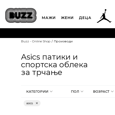
МАЖИ
ЖЕНИ
ДЕЦА
ЈАВЕТЕ СЕ НА 02
Buzz - Online Shop
Производи
CLICK & COLLECT
Платете
Asics патики и
спортска облека
за трчање
КАТЕГОРИИ
ПОЛ
ВОЗРАСТ
asics