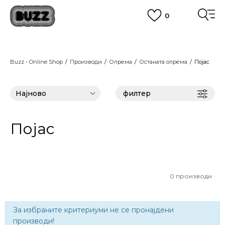
0
ЈАВЕТЕ СЕ НА 02 3055 222
работни денови од 9 до 17 часот и во сабота од 9 до 16 часот
CLICK & COLLECT
Платете со картичка online и подигнете во продавницата по ваш
Buzz - Online Shop
Производи
избор
Опрема
Останата опрема
Појас
ПОГЛЕДНИ ПОВЕЌЕ
ЦЕНОВНИК
ПОГЛЕДНИ ПОВЕЌЕ
филтер
Појас
0
производи
За избраните критериуми не се пронајдени
производи!