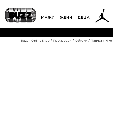
МАЖИ
ЖЕНИ
ДЕЦА
ЈАВЕТЕ СЕ НА 02
Buzz - Online Shop
Производи
Обувки
Патики
Nike
CLICK & COLLECT
Платете