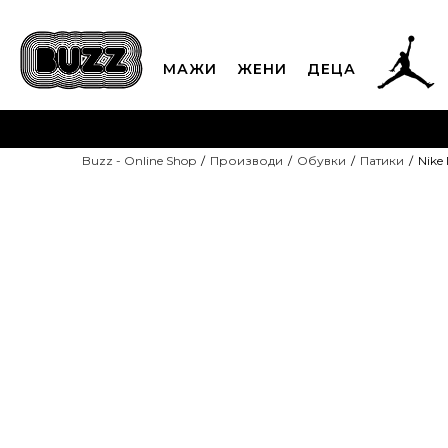
МАЖИ
ЖЕНИ
ДЕЦА
ЈАВЕТЕ СЕ НА 02
Buzz - Online Shop
Производи
Обувки
Патики
Nike 
CLICK & COLLECT
Платете