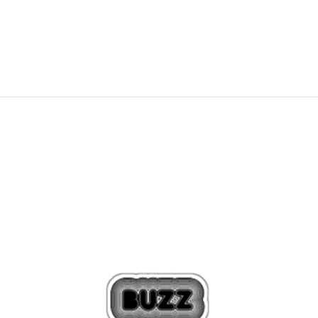
3.143
MKD
4.490
MKD
Попуст
30
%