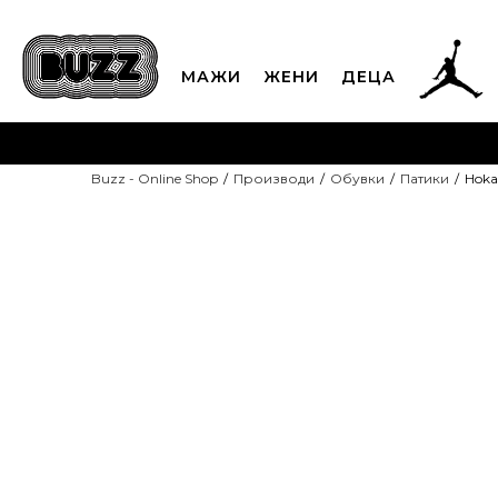
МАЖИ
ЖЕНИ
ДЕЦА
ЈАВЕТЕ СЕ НА 02
Buzz - Online Shop
Производи
Обувки
Патики
Hoka
CLICK & COLLECT
Платете