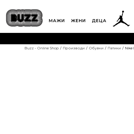
МАЖИ
ЖЕНИ
ДЕЦА
ЈАВЕТЕ СЕ НА 02
Buzz - Online Shop
Производи
Обувки
Патики
Nike 
CLICK & COLLECT
Платете