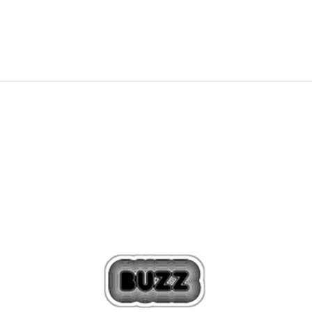
5.430
MKD
6.788
MKD
Попуст
20
%