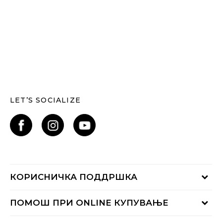
LET’S SOCIALIZE
КОРИСНИЧКА ПОДДРШКА
Проверете го статусот на нарачката
ПОМОШ ПРИ ONLINE КУПУВАЊЕ
Контактирајте нѐ на:
02 3055 222