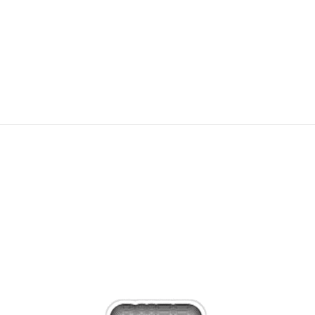
adidas Патики Retropy E5
6.390
MKD
7.988
MKD
Попуст
20
%