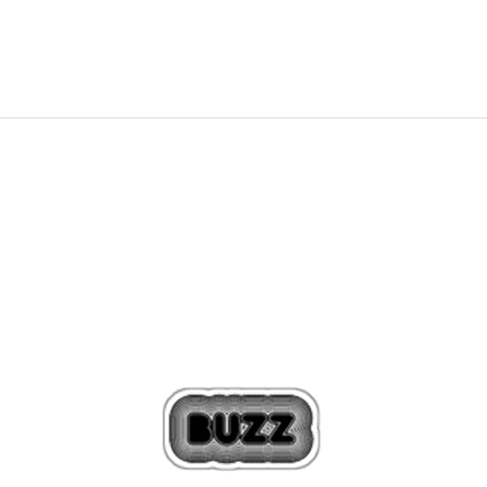
3.390
MKD
Попуст
20
%