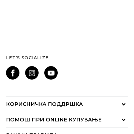
LET’S SOCIALIZE
КОРИСНИЧКА ПОДДРШКА
Проверете го статусот на нарачката
ПОМОШ ПРИ ONLINE КУПУВАЊЕ
Контактирајте нѐ на:
02 3055 222
Начини на достава