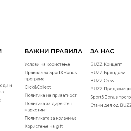
И
ВАЖНИ ПРАВИЛА
ЗА НАС
Услови на користење
BUZZ Концепт
Правила за Sport&Bonus
BUZZ Брендови
програма
BUZZ Crew
оди и
Click&Collect
BUZZ Продавници
ва
Политика на приватност
Sport&Bonus прог
а
Политика за директен
Стани дел од BUZ
маркетинг
Политиката за колачиња
Користење на gift