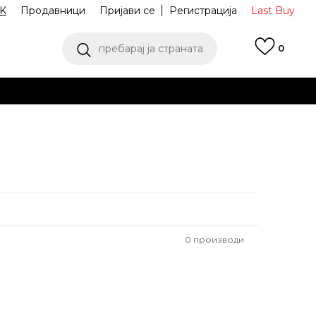
K
Продавници
Пријави се
Регистрација
Last Buy
пребарај ја страната
0
 од 9 до 16 часот
аш избор
ПОГЛЕДНИ ПОВЕЌЕ
0
производи