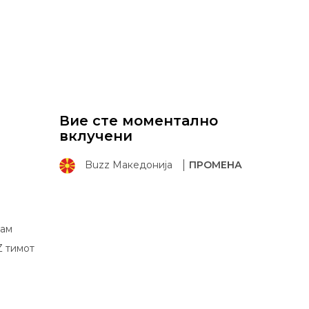
Вие сте моментално
вклучени
Buzz Македонија
ПРОМЕНА
рам
Z тимот