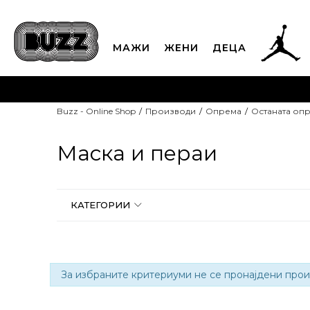
МАЖИ
ЖЕНИ
ДЕЦА
ЈАВЕТЕ СЕ НА 02
Buzz - Online Shop
Производи
Опрема
Останата оп
CLICK & COLLECT
Платете
Маска и пераи
КАТЕГОРИИ
За избраните критериуми не се пронајдени прои