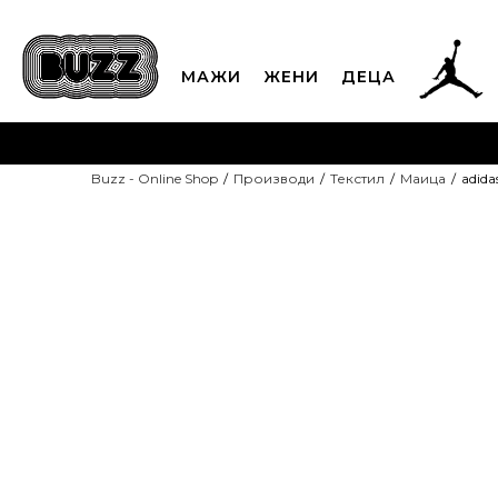
МАЖИ
ЖЕНИ
ДЕЦА
ЈАВЕТЕ СЕ НА 02
Buzz - Online Shop
Производи
Текстил
Маица
adida
CLICK & COLLECT
Платете
ДОПОЛНИТЕЛНИ 10%