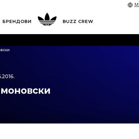
M
БРЕНДОВИ
BUZZ CREW
 3055 222
работни денови од 9 до 17 часот и во сабота
вски
 со картичка online и подигнете во продавницата по в
ЦЕНОВНИК
ПОГЛЕДНИ ПОВЕЌЕ
.2016.
имоновски