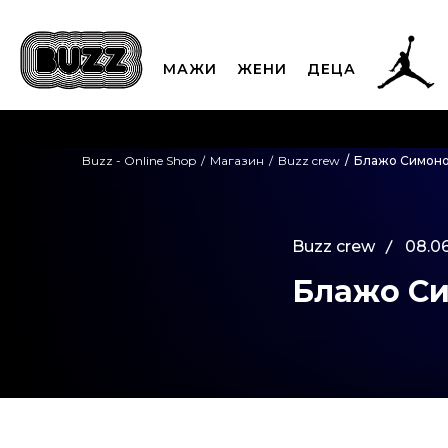
МАЖИ
ЖЕНИ
ДЕЦА
ЈАВЕТЕ СЕ НА 02
Buzz - Online Shop
Магазин
Buzz crew
Блажо Симоно
CLICK & COLLECT
Платете
Buzz crew
08.06
Блажо С