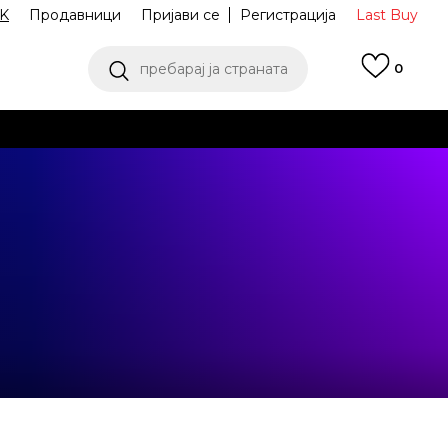
K
Продавници
Пријави се
Регистрација
Last Buy
пребарај ја страната
0
 од 9 до 16 часот
аш избор
ПОГЛЕДНИ ПОВЕЌЕ