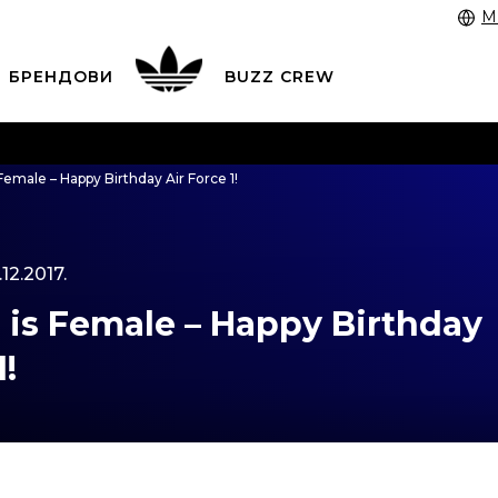
M
БРЕНДОВИ
BUZZ CREW
 3055 222
работни денови од 9 до 17 часот и во сабота
Female – Happy Birthday Air Force 1!
 со картичка online и подигнете во продавницата по в
ЦЕНОВНИК
ПОГЛЕДНИ ПОВЕЌЕ
.12.2017.
 is Female – Happy Birthday
1!