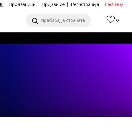
K
Продавници
Пријави се
Регистрација
Last Buy
пребарај ја страната
0
 од 9 до 16 часот
аш избор
ПОГЛЕДНИ ПОВЕЌЕ