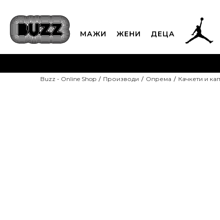
МАЖИ
ЖЕНИ
ДЕЦА
ЈАВЕТЕ СЕ НА 02
Buzz - Online Shop
Производи
Опрема
Качкети и ка
CLICK & COLLECT
Платете