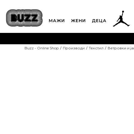
МАЖИ
ЖЕНИ
ДЕЦА
ЈАВЕТЕ СЕ НА 02
Buzz - Online Shop
Производи
Текстил
Ветровки и ј
CLICK & COLLECT
Платете