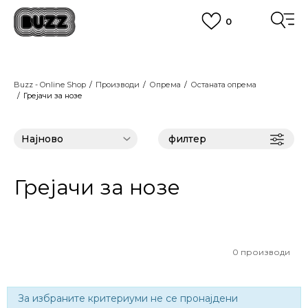
0
ЈАВЕТЕ СЕ НА 02 3055 222
работни денови од 9 до 17 часот и во сабота од 9 до 16 часот
CLICK & COLLECT
Платете со картичка online и подигнете во продавницата по ваш
Buzz - Online Shop
Производи
избор
Опрема
Останата опрема
Грејачи за нозе
ПОГЛЕДНИ ПОВЕЌЕ
ЦЕНОВНИК
ПОГЛЕДНИ ПОВЕЌЕ
филтер
Грејачи за нозе
0
производи
За избраните критериуми не се пронајдени