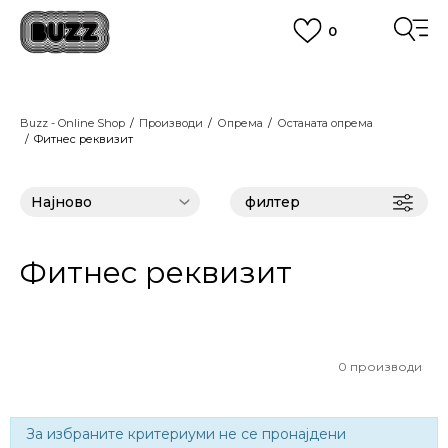
0
ЈАВЕТЕ СЕ НА 02 3055 222
работни денови од 9 до 17 часот и во сабота од 9 до 16 часот
CLICK & COLLECT
Платете со картичка online и подигнете во продавницата по ваш
Buzz - Online Shop
Производи
избор
Опрема
Останата опрема
Фитнес реквизит
ПОГЛЕДНИ ПОВЕЌЕ
ЦЕНОВНИК
ПОГЛЕДНИ ПОВЕЌЕ
филтер
Фитнес реквизит
0
производи
За избраните критериуми не се пронајдени