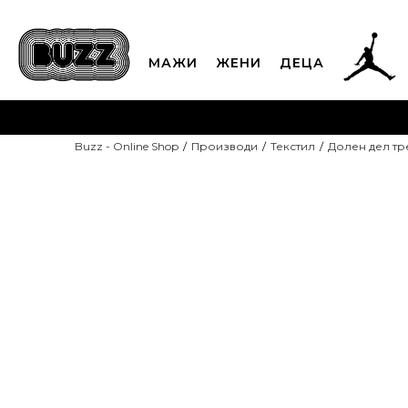
МАЖИ
ЖЕНИ
ДЕЦА
ЈАВЕТЕ СЕ НА 02
Buzz - Online Shop
Производи
Текстил
Долен дел т
CLICK & COLLECT
Платете
ДОПОЛНИТЕЛНИ 10%