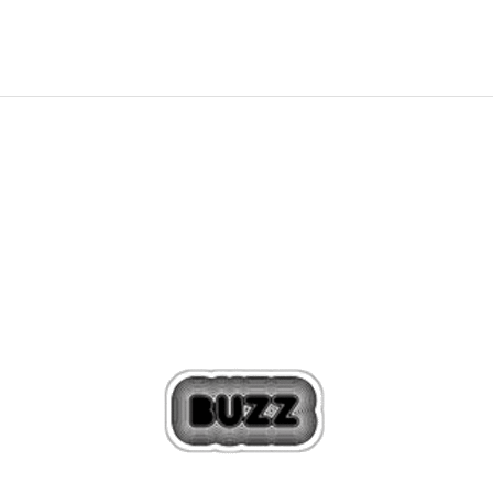
Попуст
20
%