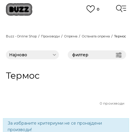
0
ЈАВЕТЕ СЕ НА 02 3055 222
работни денови од 9 до 17 часот и во сабота од 9 до 16 часот
CLICK & COLLECT
Платете со картичка online и подигнете во продавницата по ваш
Buzz - Online Shop
Производи
избор
Опрема
Останата опрема
Термос
ПОГЛЕДНИ ПОВЕЌЕ
ЦЕНОВНИК
ПОГЛЕДНИ ПОВЕЌЕ
филтер
Термос
0
производи
За избраните критериуми не се пронајдени
производи!