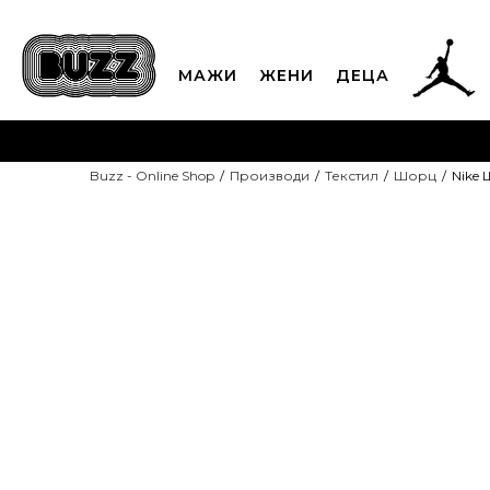
МАЖИ
ЖЕНИ
ДЕЦА
ЈАВЕТЕ СЕ НА 02
Buzz - Online Shop
Производи
Текстил
Шорц
Nike
CLICK & COLLECT
Платете