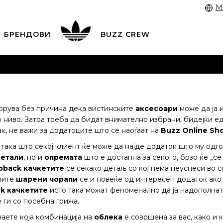
M
БРЕНДОВИ
BUZZ CREW
 3055 222
работни денови од 9 до 17 часот и во сабота
 со картичка online и подигнете во продавницата по в
ЦЕНОВНИК
ПОГЛЕДНИ ПОВЕЌЕ
орува без причина дека вистинските
аксесоари
може да ја 
 ниво. Затоа треба да бидат внимателно избрани, бидејќи е
ак, не важи за додатоците што се наоѓаат на
Buzz Online Sh
така што секој клиент ќе може да најде додаток што му одг
етали
, но и
опремата
што е достапна за секого, брзо ќе „се
pback
качкетите
се секако детаљ со кој нема неуспеси во с
ните
шарени
чорапи
се и повеќе од интересен додаток ако
ck
качкетите
исто така можат феноменално да ја надополнат 
 ги со посебна грижа.
наете која комбинација на
облека
е совршена за вас, како и 