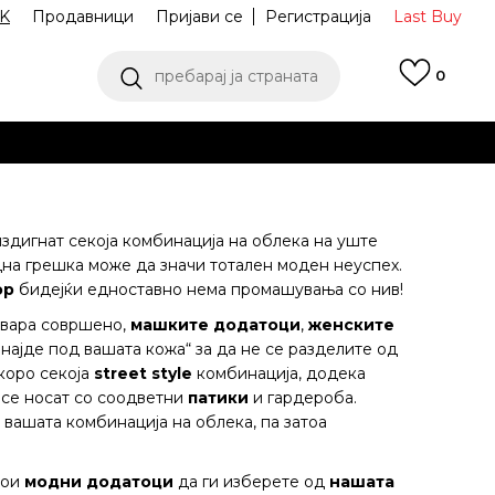
K
Продавници
Пријави се
Регистрација
Last Buy
пребарај ја страната
0
 од 9 до 16 часот
аш избор
ПОГЛЕДНИ ПОВЕЌЕ
издигнат секоја комбинација на облека на уште
дна грешка може да значи тотален моден неуспех.
op
бидејќи едноставно нема промашувања со нив!
овара совршено,
машките додатоци
,
женските
 најде под вашата кожа“ за да не се разделите од
коро секоја
street style
комбинација, додека
 се носат со соодветни
патики
и гардероба.
вашата комбинација на облека, па затоа
кои
модни додатоци
да ги изберете од
нашата