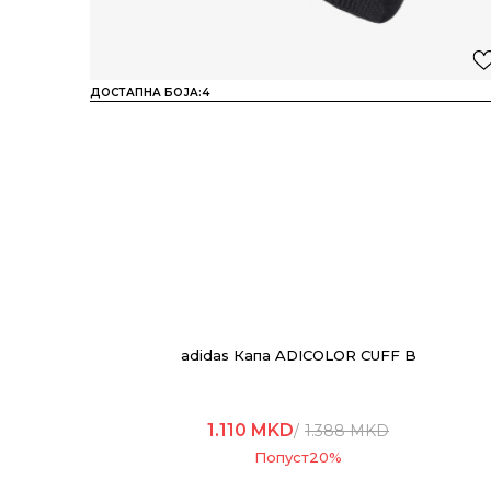
ДОСТАПНА БОЈА:
4
adidas Капа ADICOLOR CUFF B
1.110
MKD
1.388
MKD
Попуст
20
%