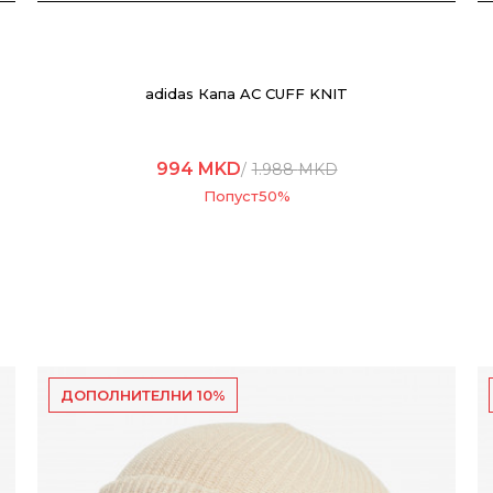
adidas Капа AC CUFF KNIT
994
MKD
1.988
MKD
Попуст
50
%
ДОПОЛНИТЕЛНИ 10%