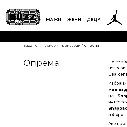
МАЖИ
ЖЕНИ
ДЕЦА
ЈАВЕТЕ СЕ НА 02
Buzz - Online Shop
Производи
Опрема
CLICK & COLLECT
Платете
Опрема
Не се зб
повисоко
Ова, сеп
Избрани 
модни д
нив.
Sna
интерес
Snapba
изберете
Ако не з