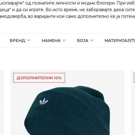
 „копирајте“ од познатите личности и модни блогери. При из
деца“ и да си играте. Во исто време, не заборавајте дека си
амодоверба, во варијанти кои само дополнително ќе ја потенц
БРЕНД
НАМЕНА
БОЈА
МАТЕРИЈАЛ/
ДОПОЛНИТЕЛНИ 10%