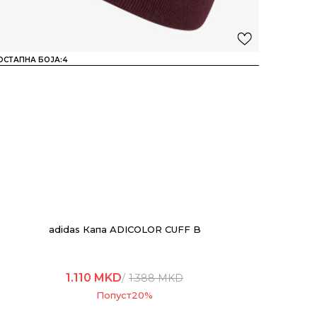
ОСТАПНА БОЈА:
4
adidas Капа ADICOLOR CUFF B
1.110
MKD
1.388
MKD
Попуст
20
%