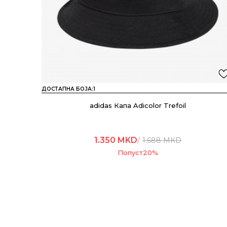
ДОСТАПНА БОЈА:
1
adidas Капа Adicolor Trefoil
1.350
MKD
1.688
MKD
Попуст
20
%