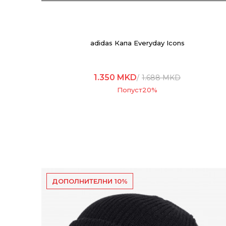
adidas Капа Everyday Icons
1.350
MKD
1.688
MKD
Попуст
20
%
ДОПОЛНИТЕЛНИ 10%