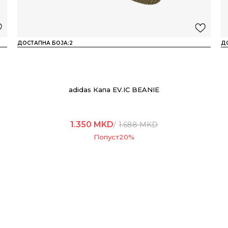
ДОСТАПНА БОЈА:
2
Д
adidas Капа EV.IC BEANIE
1.350
MKD
1.688
MKD
Попуст
20
%