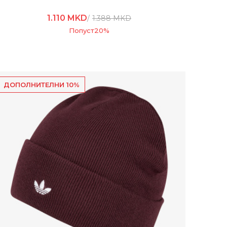
1.110
MKD
1.388
MKD
Попуст
20
%
ДОПОЛНИТЕЛНИ 10%