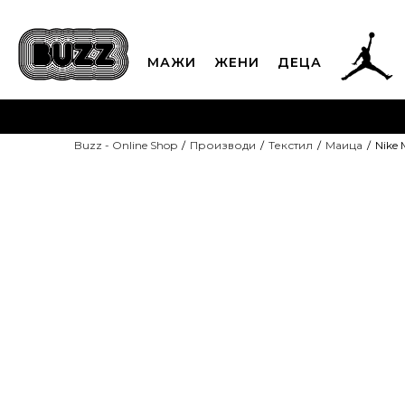
МАЖИ
ЖЕНИ
ДЕЦА
ЈАВЕТЕ СЕ НА 02
Buzz - Online Shop
Производи
Текстил
Маица
Nike
CLICK & COLLECT
Платете
ДОПОЛНИТЕЛНИ 10%