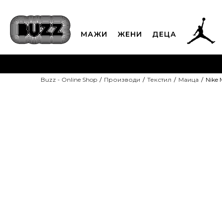
МАЖИ
ЖЕНИ
ДЕЦА
ЈАВЕТЕ СЕ НА 02
Buzz - Online Shop
Производи
Текстил
Маица
Nike 
CLICK & COLLECT
Платете