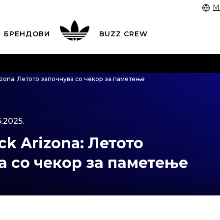
M
БРЕНДОВИ
BUZZ CREW
 3055 222
работни денови од 9 до 17 часот и во сабота
izona: Летото започнува со чекор за паметење
 со картичка online и подигнете во продавницата по в
ЦЕНОВНИК
ПОГЛЕДНИ ПОВЕЌЕ
.2025.
ck Arizona: Летото
а со чекор за паметење