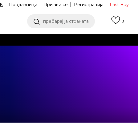
K
Продавници
Пријави се
Регистрација
Last Buy
пребарај ја страната
0
 од 9 до 16 часот
аш избор
ПОГЛЕДНИ ПОВЕЌЕ