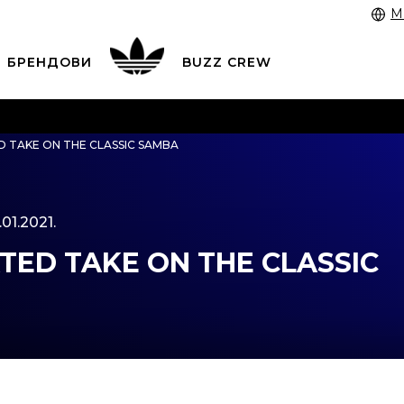
M
БРЕНДОВИ
BUZZ CREW
 3055 222
работни денови од 9 до 17 часот и во сабота
D TAKE ON THE CLASSIC SAMBA
 со картичка online и подигнете во продавницата по в
ЦЕНОВНИК
ПОГЛЕДНИ ПОВЕЌЕ
.01.2021.
TED TAKE ON THE CLASSIC