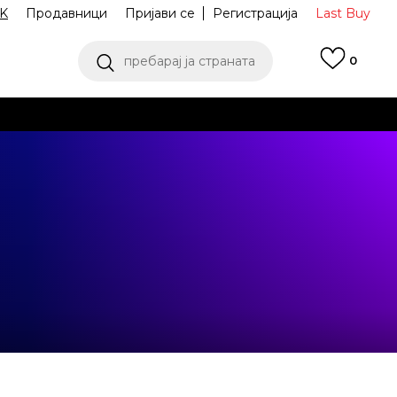
K
Продавници
Пријави се
Регистрација
Last Buy
пребарај ја страната
0
 од 9 до 16 часот
аш избор
ПОГЛЕДНИ ПОВЕЌЕ